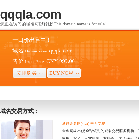
qqqla.com
您正在访问的域名可以转让!This domain name is for sale!
一口价出售中！
域名
qqqla.com
Domain Name:
售价
CNY 999.00
Listing Price:
立即购买
BUY NOW
>>
>>
域名交易方式：
通过金名网(4.cn) 中介交易
金名网(4.cn)是全球领先的域名交易服务机
简单、安全、专业的第三方服务！ 为了保证交