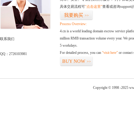
具体交易流程可
“点击这里”
查看或咨询support@
我要购买
>>
Process Overview:
4.cn is a world leading domain escrow service plat
million RMB transaction volume every year. We promi
联系我们
5 workdays.
For detailed process, you can
“visit here”
or contact
QQ：2726103981
BUY NOW
>>
Copyright © 1998 -2025 ww